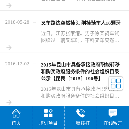
及到生命安全、危险性较大的锅炉、
压力容器、压力管道、电梯、起重机
械、客运索道、大型游乐设施、厂 ( 场
2018-05-28
叉车路边突然掉头 削掉骑车人16颗牙
) 内专用机动车辆等。近些年来 , 随着
各地经济的快速发展，特种设备的使
近日，江苏张家港。男子徐某骑车试
用数量日渐增多，由于特种设备危险
图绕过一辆叉车时，不料叉车突然转
性大，因此容易发生事故，一旦发生
头，被货叉平削面部，摔倒在地。徐
事故，将会造成无可挽回的损失，而
某的16颗牙不同程度脱落和碎裂，身
作为特种设备使用单位是履行安全责
体多处骨折。
2016-12-02
2015年昆山市具备承接政府职能转移
任的主体，更加应该重视和加强特种
和购买政府服务条件的社会组织目录
设备的安全管理工作。 一、特种
公示【昆民〔2015〕190号】
设备管理目前存在的主要问题 1 、企
业对特种
2015年昆山市具备承接政府职能转移
和购买政府服务条件的社会组织目录
公示【昆民〔2015〕190号】
2016-12-02
昆山市2016年度社会组织等级评估结
首页
培训项目
一键拨打
在线留言
果公示[2016年11月30日]