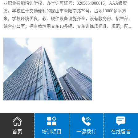
业职业技能培训学校，办学许可证号：3205834000015，AAA级资
质。学校位于交通便利的昆山市青阳南路79号。占地10000多平方
米，学校环境优良，软、硬件设备设施齐全，设有教务部、招生部、
综合办公室；拥有教培用叉车10多辆，叉车训练场标准、规范；配有
起重机（行车）实训车间、维修车间、电工实训、实验室；焊接与热
切割实训、实验车间；模拟锅炉、压力容器实训室，以及高处作业实
训室，和安全体验教育馆等，配备可80人同时上机的计算机室，可以
同时授课的多媒体教室、普通教室五间。学校师资力量雄厚，具有一
整套教育管理模式，长期的叉车驾驶培训基础上，著有《叉车技术与
应用》教材书，并再版《叉车技术实训教程》，广泛应用各大、中专
职业院校和相关培训单位。
培训项目
首页
培训项目
一键拨打
在线留言
一如既往保持规范、严格、认真的教育培训模式