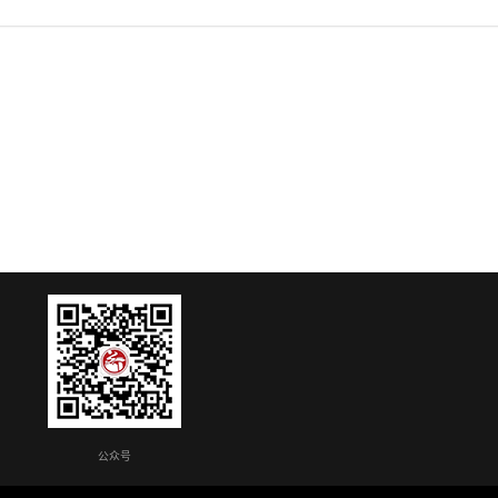
服务热线
邮箱报名
公司地址
512-57725086
ks@ksstxx.com
昆山市昆嘉路9
公众号