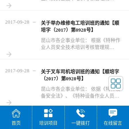
定》、《劳动法》、《职业教育法》
等有关要求，结合市场需求。现将 电
焊工（初级技能等级证和上岗证）培
2017-09-28
关于举办维修电工培训班的通知【顺
训班 有关事项通知如下： 一、 培训对
培字（2017）第0928号】
象及条件 1. 待业、再就业、在职从事
电焊工工作有一定实习经历或无基础
昆山市各企事业单位： 根据《特种作
人员。 2. 18 -60 周岁，初中以上学
业人员安全技术培训考核管理规
历，身份证、学历证复印件，二寸彩
定》、《劳动法》、《职业教育法》
照 5 张，符合体检要求， 到本校或网
等有关要求，结合市场需求。现将维
上下载申请表格填写申请表。 二、 培
修电工（初级技能等级证和上岗证）
2017-09-28
关于叉车司机培训班的通知【顺培字
训课程、课时 依据江苏省特种作业培
培训班有关事项通知如下： 一、 培训
（2017）第0928号】
训大纲和国家技能培训大纲执行。
对象及条件 1. 待业、再就业、在职从
三、 培训
事电工工作有一定实习经历或无基础
昆山市各企事业单位： 依据《特种设
人员。 2. 18 -60 周岁，初中以上学
备安全法》、《特种设备作业人员考
历，身份证、学历证复印件，二寸彩
核规则》等规定，接昆山市市场监督
照 5 张，符合体检要求， 到本校或网
管理局（原质监局）有关培训工作的
上下载申请表格填写申请表。 二、 培
要求，2017年 叉车司机作业人员证第
2017-08-31
关于举办维修电工培训班的通知【顺
首页
培训项目
一键拨打
在线留言
训课程、课时 依据江苏省特种作业培
十四期 定于10月14日开班，具体事宜
培字（2017）第0825号】